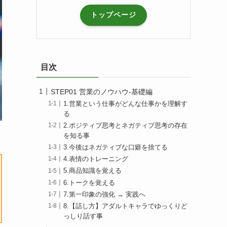
トップページ
目次
STEP01 営業のノウハウ-基礎編
1.営業という仕事がどんな仕事かを理解す
る
2.ポジティブ思考とネガティブ思考の存在
を知る事
3.今後はネガティブな口癖を捨てる
4.表情のトレーニング
5.商品知識を覚える
6.トークを覚える
7.第一印象の強化 → 実践へ
8.【話し方】アダルトキャラでゆっくりど
っしり話す事