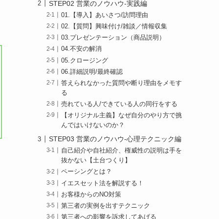
STEP02 営業のノウハウ-実践編
01.【導入】あいさつ/訪問理由
02.【質問】興味付け/雑談／情報収集
03.プレゼンテーション（商品説明）
04.不安の解消
05.クロージング
06.詳細説明/最終確認
答えられなかった質問や断り理由をメモす
る
売れている人/できている人の同行をする
【オリジナル主義】なぜ自分のやり方で挑
んではいけないのか？
STEP03 営業のノウハウ-心理テクニック編
自己紹介や自社紹介、権威性の説明は手を
抜かない【土台つくり】
ペーシングとは？
イエスセット法を解説する！
お客様からのNO対策
第三者の実例を出すテクニック
第三者への影響を訴求してあげる