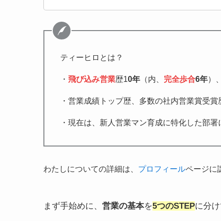
ティーヒロとは？
・
飛び込み営業
歴1
0年
（内、
完全歩合
6年
）
・営業成績トップ歴、多数の社内営業賞受賞
・現在は、新人営業マン育成に特化した部署
わたしについての詳細は、
プロフィール
ページに
まず手始めに、
営業の基本
を
5つのSTEP
に分け