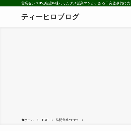
営業センス0で絶望を味わったダメ営業マンが、ある日突然激的に売
ティーヒロブログ
ホーム
TOP
訪問営業のコツ