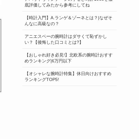
底評価してみたから参考にしてね
【時計入門】A.ランゲ＆ゾーネとは？|なぜそ
んなに高級なの？
アニエスベーの腕時計はダサくて恥ずかし
い？【後悔した口コミとは?】
【おしゃれ好き必見!】北欧系の腕時計おすす
めランキング|6万円以下
【オシャレな腕時計特集】休日向けおすすめ
ランキングTOP5!