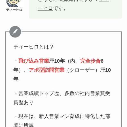
ーヒロ
です。
ティーヒロとは？
・
飛び込み営業
歴1
0年
（内、
完全歩合
6
年
）、
アポ型訪問営業
（クローザー）歴
10
年
・営業成績トップ歴、多数の社内営業賞受
賞歴あり
・現在は、新人営業マン育成に特化した部
署に所属