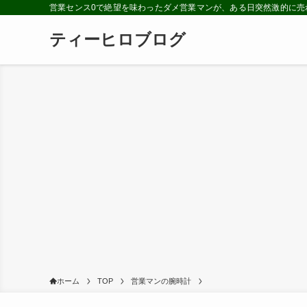
営業センス0で絶望を味わったダメ営業マンが、ある日突然激的に売
ティーヒロブログ
ホーム
TOP
営業マンの腕時計