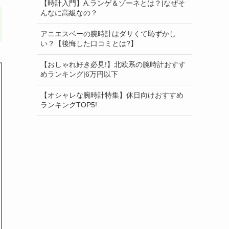
【時計入門】A.ランゲ＆ゾーネとは？|なぜそ
んなに高級なの？
アニエスベーの腕時計はダサくて恥ずかし
い？【後悔した口コミとは?】
【おしゃれ好き必見!】北欧系の腕時計おすす
めランキング|6万円以下
【オシャレな腕時計特集】休日向けおすすめ
ランキングTOP5!