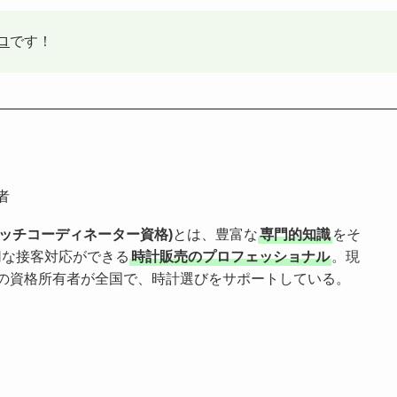
ロ
です！
者
ォッチコーディネーター資格)
とは、豊富な
専門的知識
をそ
切な接客対応ができる
時計販売のプロフェッショナル
。現
の資格所有者が全国で、時計選びをサポートしている。