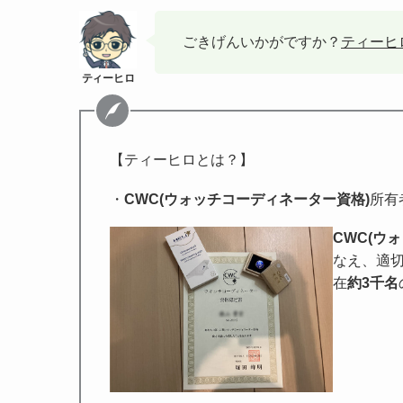
ごきげんいかがですか？
ティーヒ
【ティーヒロとは？】
・
CWC(ウォッチコーディネーター資格)
所有
CWC(ウ
なえ、適
在
約3千名