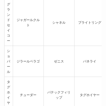
グ
ラ
ン
ド
ジャガールクル
シャネル
ブライトリング
セ
ト
イ
コ
ー
シ
ョ
パ
ジラールペラゴ
ゼニス
パネライ
ー
ル
タ
グ
ホ
パテックフィリ
チューダー
タグホイヤー
イ
ップ
ヤ