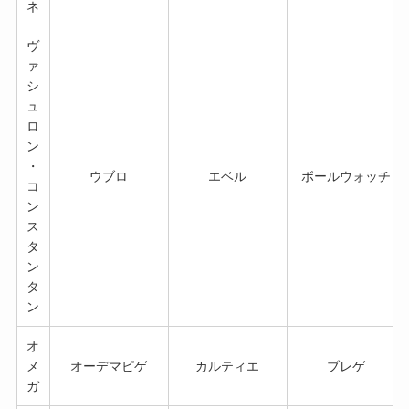
ネ
ヴ
ァ
シ
ュ
ロ
ン
・
ウブロ
エベル
ボールウォッチ
コ
ン
ス
タ
ン
タ
ン
オ
メ
オーデマピゲ
カルティエ
ブレゲ
ガ