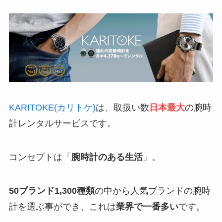
KARITOKE(カリトケ)
は、取扱い数
日本最大
の腕時
計レンタルサービスです。
コンセプトは「
腕時計のある生活
」。
50ブランド1,300種類
の中から人気ブランドの腕時
計を選ぶ事ができ、これは
業界で一番多い
です。