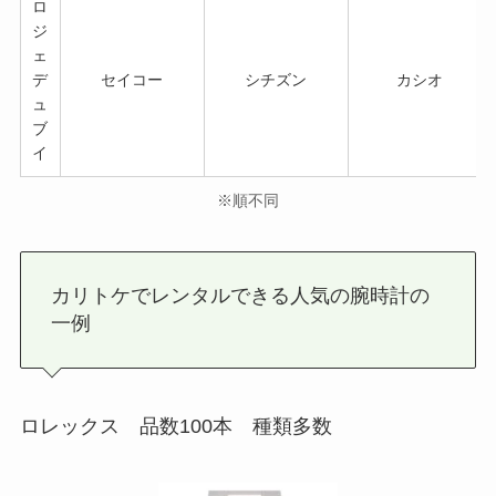
ロ
ジ
ェ
デ
セイコー
シチズン
カシオ
ュ
ブ
イ
※順不同
カリトケでレンタルできる人気の腕時計の
一例
ロレックス 品数100本 種類多数