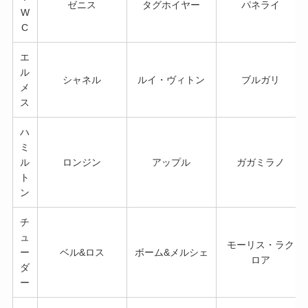
ゼニス
タグホイヤー
パネライ
W
C
エ
ル
シャネル
ルイ・ヴィトン
ブルガリ
メ
ス
ハ
ミ
ル
ロンジン
アップル
ガガミラノ
ト
ン
チ
ュ
モーリス・ラク
ー
ベル&ロス
ボーム&メルシェ
ロア
ダ
ー