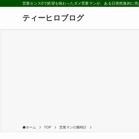
営業センス0で絶望を味わったダメ営業マンが、ある日突然激的に売
ティーヒロブログ
ホーム
TOP
営業マンの腕時計