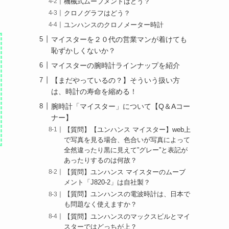
機械式ムーブメントはどう？
クロノグラフはどう？
ユンハンスのクロノメーター時計
マイスターを２０代の営業マンが着けても
恥ずかしくないか？
マイスターの腕時計ラインナップを紹介
【まだやっているの？】そういう扱い方
は、時計の寿命を縮める！
腕時計「マイスター」について【Q＆Aコー
ナー】
【質問】【ユンハンス マイスター】web上
で写真を見る場合、色合いが写真によって
全然違ったり黒に見えて”グレー”と表記が
あったりするのは何故？
【質問】ユンハンス マイスターのムーブ
メント「J820-2」は自社製？
【質問】ユンハンスの電波時計は、日本で
も問題なく使えますか？
【質問】ユンハンスのマックスビルとマイ
スターではどっちが上？