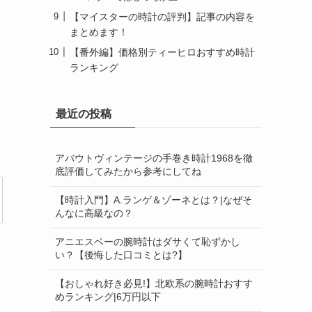
【マイスターの時計の評判】記事の内容を
まとめます！
【番外編】価格別ティーヒロおすすめ時計
ランキング
最近の投稿
アバウトヴィンテージの手巻き時計1968を徹
底評価してみたから参考にしてね
【時計入門】A.ランゲ＆ゾーネとは？|なぜそ
んなに高級なの？
アニエスベーの腕時計はダサくて恥ずかし
い？【後悔した口コミとは?】
【おしゃれ好き必見!】北欧系の腕時計おすす
めランキング|6万円以下