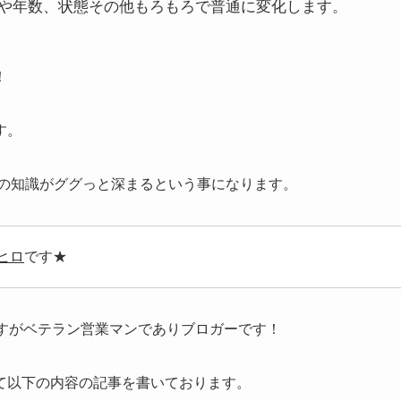
や年数、状態その他もろもろで普通に変化します。
！
す。
ての知識がググっと深まるという事になります。
ヒロ
です★
ですがベテラン営業マンでありブロガーです！
て以下の内容の記事を書いております。