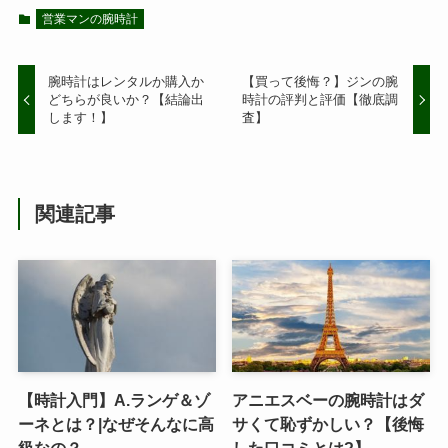
営業マンの腕時計
腕時計はレンタルか購入か
【買って後悔？】ジンの腕
どちらが良いか？【結論出
時計の評判と評価【徹底調
します！】
査】
関連記事
【時計入門】A.ランゲ＆ゾ
アニエスベーの腕時計はダ
ーネとは？|なぜそんなに高
サくて恥ずかしい？【後悔
級なの？
した口コミとは?】