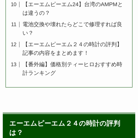
【エーエムピーエム24】台湾のAMPMと
は違うの？
電池交換や壊れたらどこで修理すれば良
い？
【エーエムピーエム２４の時計の評判】
記事の内容をまとめます！
【番外編】価格別ティーヒロおすすめ時
計ランキング
エーエムピーエム２４の時計の評判
は？