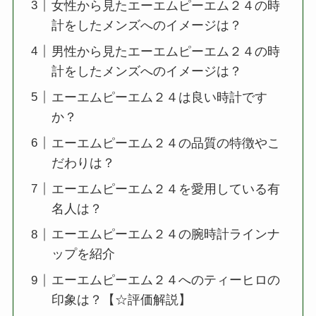
女性から見たエーエムピーエム２４の時
計をしたメンズへのイメージは？
男性から見たエーエムピーエム２４の時
計をしたメンズへのイメージは？
エーエムピーエム２４は良い時計です
か？
エーエムピーエム２４の品質の特徴やこ
だわりは？
エーエムピーエム２４を愛用している有
名人は？
エーエムピーエム２４の腕時計ラインナ
ップを紹介
エーエムピーエム２４へのティーヒロの
印象は？【☆評価解説】