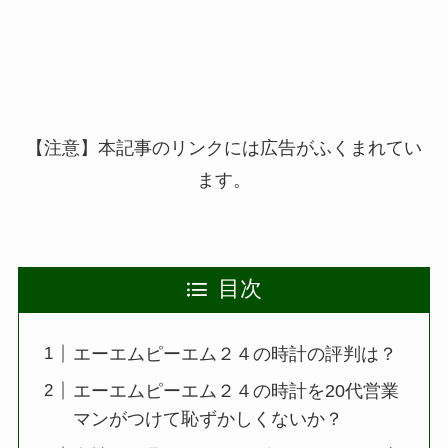
【注意】本記事のリンクには広告がふくまれてい
ます。
目次
エーエムピーエム２４の時計の評判は？
エーエムピーエム２４の時計を20代営業
マンがつけて恥ずかしくないか？