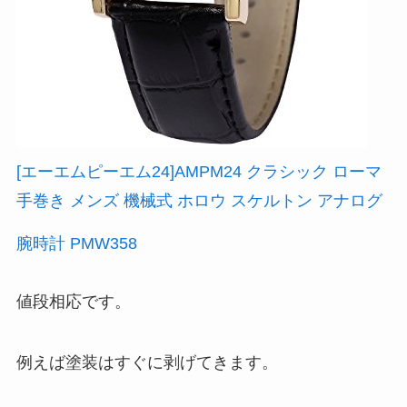
[エーエムピーエム24]AMPM24 クラシック ローマ
手巻き メンズ 機械式 ホロウ スケルトン アナログ
腕時計 PMW358
値段相応です。
例えば塗装はすぐに剥げてきます。