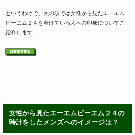
というわけで、次の項では女性から見たエーエム
ピーエム２４を着けている人への印象についてご
紹介します。
女性から見たエーエムピーエム２４の
時計をしたメンズへのイメージは？