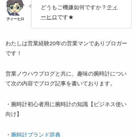
どうもご機嫌如何ですか？
ティ
ーヒロ
です★
わたしは営業経験20年の営業マンでありブロガー
です！
営業ノウハウブログと共に、趣味の腕時計につい
て次の内容でブログ記事を書いております。
・腕時計初心者用に腕時計の知識【ビジネス使い
向け】
・
腕時計ブランド辞典