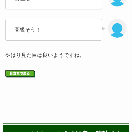
高級そう！
やはり見た目は良いようですね。