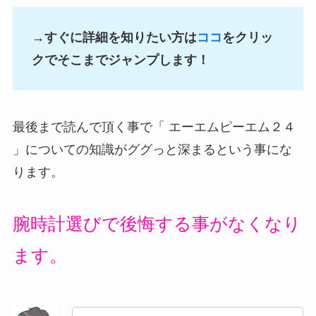
→すぐに詳細を知りたい方は
ココ
をクリッ
クでそこまでジャンプします！
最後まで読んで頂く事で「 エーエムピーエム２４
」についての知識がググっと深まるという事にな
ります。
腕時計選びで後悔する事がなくなり
ます。