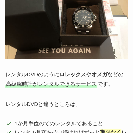
レンタルDVDのように
ロレックス
や
オメガ
などの
高級腕時計がレンタルできるサービス
です。
レンタルDVDと違うところは、
1か月単位のでのレンタルであること
レンタル月額を払い続ければずっと
期限なく
レ