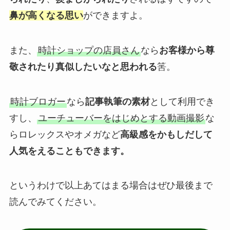
鼻が高くなる思い
ができますよ。
また、
時計ショップの店員さん
なら
お客様から尊
敬されたり真似したいなと思われる
筈。
時計ブロガー
なら
記事執筆の素材
として利用でき
すし、
ユーチューバーをはじめとする動画撮影
な
らロレックスやオメガなど
高級感をかもしだして
人気をえることもできます。
というわけで以上あてはまる場合はぜひ最後まで
読んでみてください。