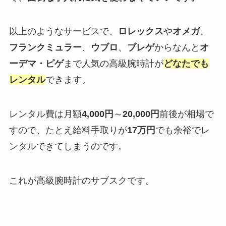
以上のようなサービスで、
ロレックス
や
オメガ
、
フランクミュラー
、
ウブロ
、
ブレゲ
からなんと
オ
ーデマ・ピゲ
まで人気の高級腕時計が
どなたでも
レンタル
できます。
レンタル費は月額
4,000円
～
20,000円
前後が相場で
すので、たとえ給料手取りが
17万円
でも余裕でレ
ンタルできてしまうのです。
これが高級腕時計のサブスクです。