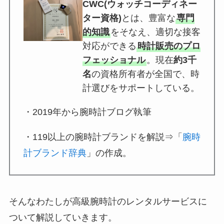
CWC(ウォッチコーディネー
ター資格)
とは、豊富な
専門
的知識
をそなえ、適切な接客
対応ができる
時計販売のプロ
フェッショナル
。現在
約3千
名
の資格所有者が全国で、時
計選びをサポートしている。
・2019年から腕時計ブログ執筆
・119以上の腕時計ブランドを解説⇒「
腕時
計ブランド辞典
」の作成。
そんなわたしが高級腕時計のレンタルサービスに
ついて解説していきます。